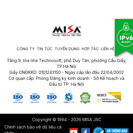
CÔNG TY
TIN TỨC
TUYỂN DỤNG
HỢP TÁC
LIÊN HỆ
Tầng 9, tòa nhà Technosoft, phố Duy Tân, phường Cầu Giấy,
TP.Hà Nội
Giấy CNĐKKD: 0101243150 - Ngày cấp lần đầu 22/04/2002
Cơ quan cấp: Phòng Đăng ký kinh doanh - Sở Kế hoạch và
Đầu tư TP. Hà Nội
Copyright © 1994 - 2026 MISA JSC
Chính sách bảo vệ dữ liệu cá
nhân