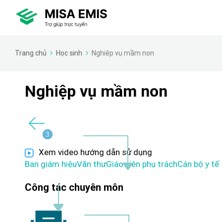
Trang chủ
Học sinh
Nghiệp vụ mầm non
Nghiệp vụ mầm non
1
2
4
5
3
Xem video hướng dẫn sử dụng
Ban giám hiệu
Văn thư
Giáo viên phụ trách
Cán bộ y tế
Công tác chuyên môn