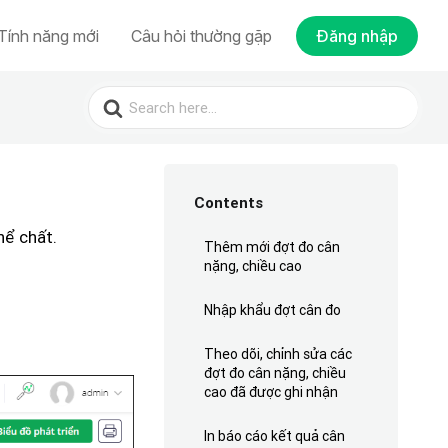
Tính năng mới
Câu hỏi thường gặp
Đăng nhập
Search
for:
Contents
hể chất.
Thêm mới đợt đo cân
nặng, chiều cao
Nhập khẩu đợt cân đo
Theo dõi, chỉnh sửa các
đợt đo cân nặng, chiều
cao đã được ghi nhận
In báo cáo kết quả cân