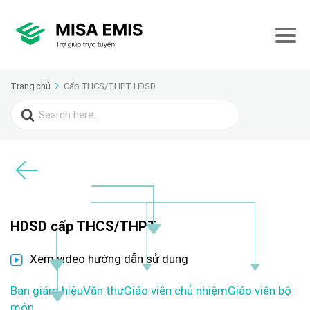
Trang chủ
Cấp THCS/THPT HDSD
Search
for:
HDSD cấp THCS/THPT
Xem video hướng dẫn sử dụng
Ban giám hiệu
Văn thư
Giáo viên chủ nhiệm
Giáo viên bộ
môn