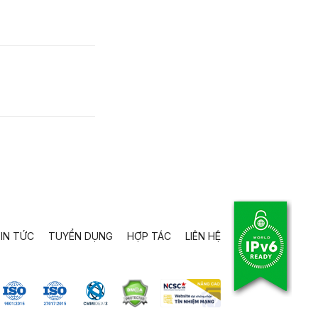
IN TỨC
TUYỂN DỤNG
HỢP TÁC
LIÊN HỆ