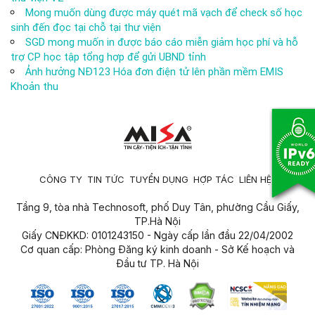
Mong muốn dùng được máy quét mã vạch để check số học
sinh đến đọc tại chỗ tại thư viện
SGD mong muốn in được báo cáo miễn giảm học phí và hỗ
trợ CP học tập tổng hợp để gửi UBND tỉnh
Ảnh hưởng NĐ123 Hóa đơn điện tử lên phần mềm EMIS
Khoản thu
CÔNG TY
TIN TỨC
TUYỂN DỤNG
HỢP TÁC
LIÊN HỆ
Tầng 9, tòa nhà Technosoft, phố Duy Tân, phường Cầu Giấy,
TP.Hà Nội
Giấy CNĐKKD: 0101243150 - Ngày cấp lần đầu 22/04/2002
Cơ quan cấp: Phòng Đăng ký kinh doanh - Sở Kế hoạch và
Đầu tư TP. Hà Nội