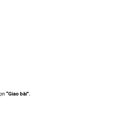
họn
“Giao bài”.