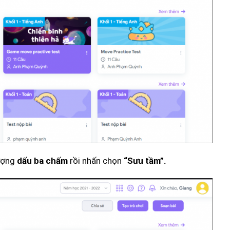
tượng
rồi nhấn chọn
dấu ba chấm
“Sưu tầm”.