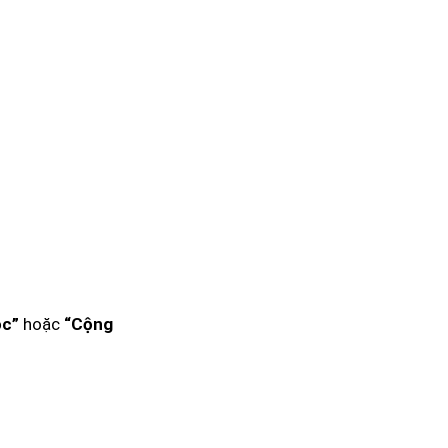
hoặc
ọc”
“Cộng