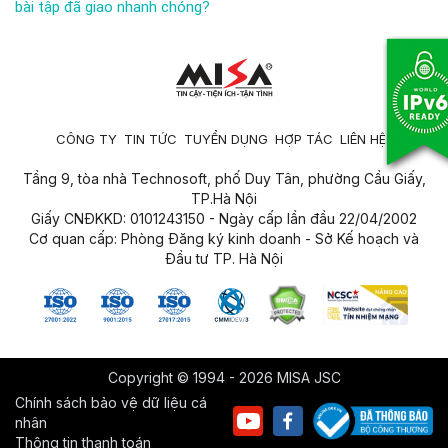
bài tập đã giao nhanh chóng?
CÔNG TY
TIN TỨC
TUYỂN DỤNG
HỢP TÁC
LIÊN HỆ
Tầng 9, tòa nhà Technosoft, phố Duy Tân, phường Cầu Giấy,
TP.Hà Nội
Giấy CNĐKKD: 0101243150 - Ngày cấp lần đầu 22/04/2002
Cơ quan cấp: Phòng Đăng ký kinh doanh - Sở Kế hoạch và
Đầu tư TP. Hà Nội
Copyright © 1994 - 2026 MISA JSC
Chính sách bảo vệ dữ liệu cá
nhân
Thông tin thanh toán