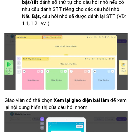
đánh số thứ tự cho câu hỏi nhỏ nếu có
bật/tắt
nhu cầu đánh STT riêng cho các câu hỏi nhỏ.
Nếu
câu hỏi nhỏ sẽ được đánh lại STT (VD:
Bật,
1.1, 1.2 ..vv..)
Giáo viên có thể chọn
để xem
Xem lại giao diện bài làm
lại nội dung hiển thị của câu hỏi nhóm.