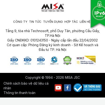
CÔNG TY
TIN TỨC
TUYỂN DỤNG
HỢP TÁC
LIÊN HỆ
Tầng 9, tòa nhà Technosoft, phố Duy Tân, phường Cầu Giấy,
TP.Hà Nội
Giấy CNĐKKD: 0101243150 - Ngày cấp lần đầu 22/04/2002
Cơ quan cấp: Phòng Đăng ký kinh doanh - Sở Kế hoạch và
Đầu tư TP. Hà Nội
Copyright © 1994 - 2026 MISA JSC
Chính sách bảo vệ dữ liệu cá
nhân
Thông tin thanh toán