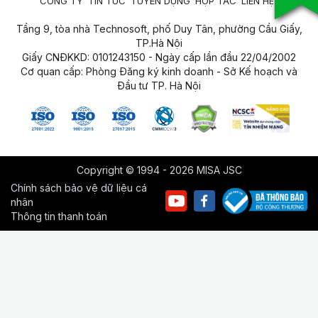
CÔNG TY
TIN TỨC
TUYỂN DỤNG
HỢP TÁC
LIÊN HỆ
Tầng 9, tòa nhà Technosoft, phố Duy Tân, phường Cầu Giấy,
TP.Hà Nội
Giấy CNĐKKD: 0101243150 - Ngày cấp lần đầu 22/04/2002
Cơ quan cấp: Phòng Đăng ký kinh doanh - Sở Kế hoạch và
Đầu tư TP. Hà Nội
Copyright © 1994 - 2026 MISA JSC
Chính sách bảo vệ dữ liệu cá
nhân
Thông tin thanh toán