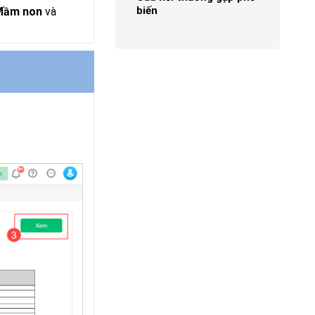
và
biến
Mầm non