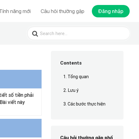
Tính năng mới
Câu hỏi thường gặp
Đăng nhập
Search
for:
Contents
1. Tổng quan
2. Lưu ý
ết số tiền phải
Bài viết này
3. Các bước thực hiện
Câu hỏi thường gặp phổ