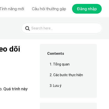
Tính năng mới
Câu hỏi thường gặp
Đăng nhập
Search
for:
eo dõi
Contents
1. Tổng quan
2. Các bước thực hiện
3. Lưu ý
. Quá trình này