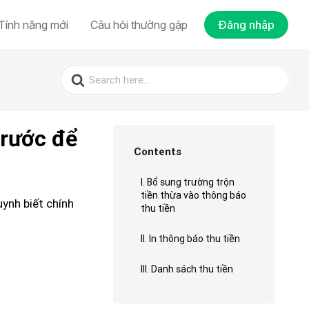
Tính năng mới
Câu hỏi thường gặp
Đăng nhập
Search
for:
trước để
Contents
I. Bổ sung trường trộn
tiền thừa vào thông báo
ynh biết chính
thu tiền
II. In thông báo thu tiền
III. Danh sách thu tiền