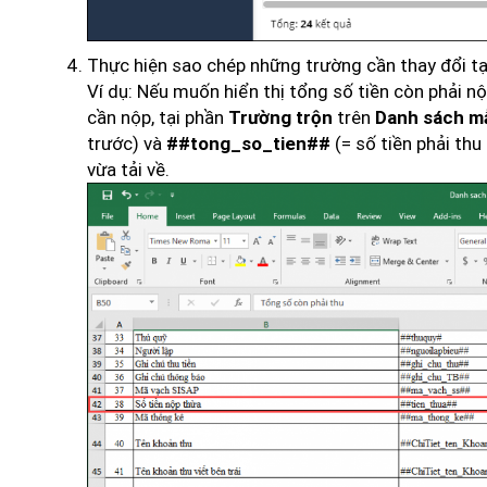
Thực hiện sao chép những trường cần thay đổi t
Ví dụ: Nếu muốn hiển thị tổng số tiền còn phải 
cần nộp, tại phần
trên
Trường trộn
Danh sách m
trước) và
(= số tiền phải th
##tong_so_tien##
vừa tải về.