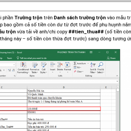
ại phần
trên
vào mẫu tr
Trường trộn
Danh sách trường trộn
nộp bao gồm cả số tiền còn dư từ đợt trước để phụ huynh nắ
vừa tải về anh/chị copy
(số tiền cò
ẫu trộn
##tien_thua##
u tháng này – số tiền còn thừa đợt trước) sang dòng tương 