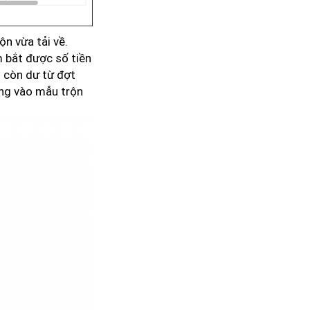
ộn vừa tải về.
m bắt được số tiền
n còn dư từ đợt
ứng vào mẫu trộn