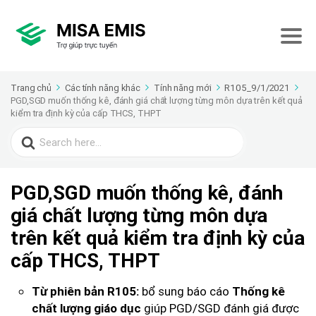
Trang chủ
Các tính năng khác
Tính năng mới
R105_9/1/2021
PGD,SGD muốn thống kê, đánh giá chất lượng từng môn dựa trên kết quả
kiểm tra định kỳ của cấp THCS, THPT
Search
for:
PGD,SGD muốn thống kê, đánh
giá chất lượng từng môn dựa
trên kết quả kiểm tra định kỳ của
cấp THCS, THPT
bổ sung báo cáo
Từ phiên bản R105:
Thống kê
giúp PGD/SGD đánh giá được
chất lượng giáo dục