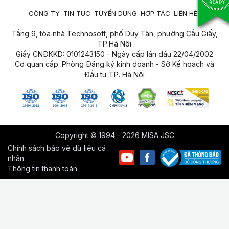
CÔNG TY
TIN TỨC
TUYỂN DỤNG
HỢP TÁC
LIÊN HỆ
Tầng 9, tòa nhà Technosoft, phố Duy Tân, phường Cầu Giấy,
TP.Hà Nội
Giấy CNĐKKD: 0101243150 - Ngày cấp lần đầu 22/04/2002
Cơ quan cấp: Phòng Đăng ký kinh doanh - Sở Kế hoạch và
Đầu tư TP. Hà Nội
Copyright © 1994 - 2026 MISA JSC
Chính sách bảo vệ dữ liệu cá
nhân
Thông tin thanh toán