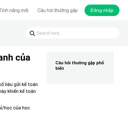
Tính năng mới
Câu hỏi thường gặp
Đăng nhập
Search
for:
anh của
Câu hỏi thường gặp phổ
biến
ố liệu gửi kế toán
này khiến kế toán
hỉ/học của học