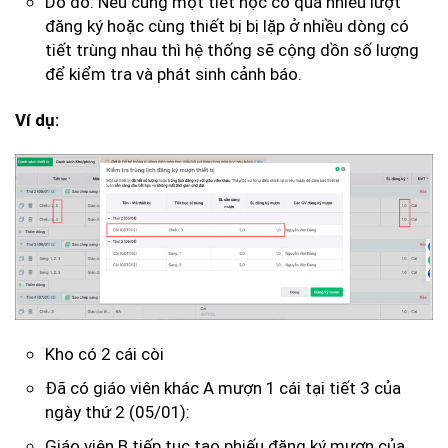
Do đó: Nếu cùng một tiết học có quá nhiều lượt
đăng ký hoặc cùng thiết bị bị lặp ở nhiều dòng có
tiết trùng nhau thì hệ thống sẽ cộng dồn số lượng
để kiểm tra và phát sinh cảnh báo.
Ví dụ:
Kho có 2 cái còi
Đã có giáo viên khác A mượn 1 cái tại tiết 3 của
ngày thứ 2 (05/01):
Giáo viên B tiếp tục tạo phiếu đăng ký mượn của