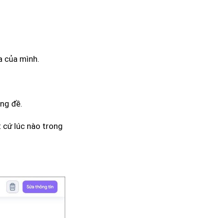
a của mình.
óng đề.
t cứ lúc nào trong