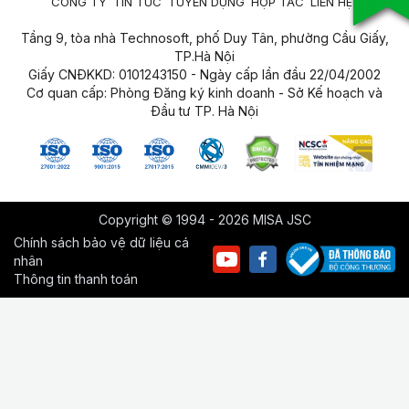
CÔNG TY
TIN TỨC
TUYỂN DỤNG
HỢP TÁC
LIÊN HỆ
Tầng 9, tòa nhà Technosoft, phố Duy Tân, phường Cầu Giấy,
TP.Hà Nội
Giấy CNĐKKD: 0101243150 - Ngày cấp lần đầu 22/04/2002
Cơ quan cấp: Phòng Đăng ký kinh doanh - Sở Kế hoạch và
Đầu tư TP. Hà Nội
Copyright © 1994 - 2026 MISA JSC
Chính sách bảo vệ dữ liệu cá
nhân
Thông tin thanh toán