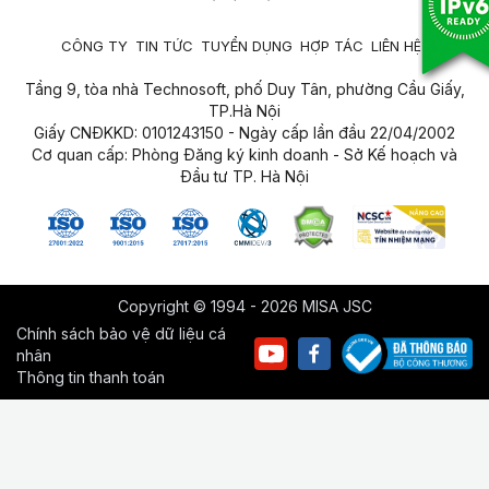
CÔNG TY
TIN TỨC
TUYỂN DỤNG
HỢP TÁC
LIÊN HỆ
Tầng 9, tòa nhà Technosoft, phố Duy Tân, phường Cầu Giấy,
TP.Hà Nội
Giấy CNĐKKD: 0101243150 - Ngày cấp lần đầu 22/04/2002
Cơ quan cấp: Phòng Đăng ký kinh doanh - Sở Kế hoạch và
Đầu tư TP. Hà Nội
Copyright © 1994 - 2026 MISA JSC
Chính sách bảo vệ dữ liệu cá
nhân
Thông tin thanh toán