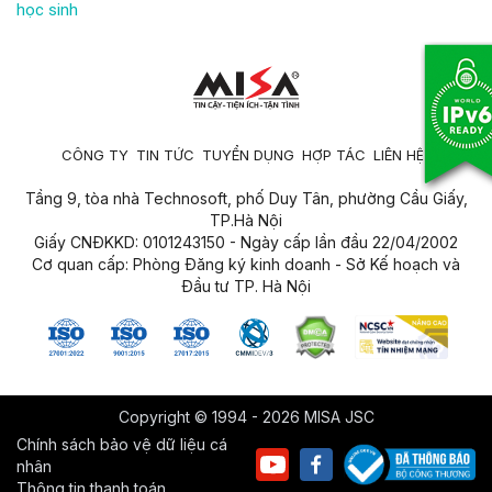
học sinh
CÔNG TY
TIN TỨC
TUYỂN DỤNG
HỢP TÁC
LIÊN HỆ
Tầng 9, tòa nhà Technosoft, phố Duy Tân, phường Cầu Giấy,
TP.Hà Nội
Giấy CNĐKKD: 0101243150 - Ngày cấp lần đầu 22/04/2002
Cơ quan cấp: Phòng Đăng ký kinh doanh - Sở Kế hoạch và
Đầu tư TP. Hà Nội
Copyright © 1994 - 2026 MISA JSC
Chính sách bảo vệ dữ liệu cá
nhân
Thông tin thanh toán