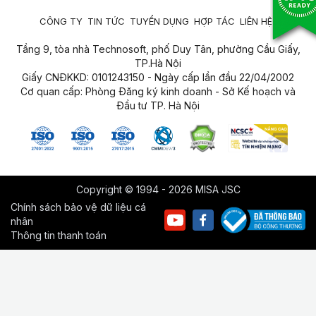
CÔNG TY
TIN TỨC
TUYỂN DỤNG
HỢP TÁC
LIÊN HỆ
Tầng 9, tòa nhà Technosoft, phố Duy Tân, phường Cầu Giấy,
TP.Hà Nội
Giấy CNĐKKD: 0101243150 - Ngày cấp lần đầu 22/04/2002
Cơ quan cấp: Phòng Đăng ký kinh doanh - Sở Kế hoạch và
Đầu tư TP. Hà Nội
Copyright © 1994 - 2026 MISA JSC
Chính sách bảo vệ dữ liệu cá
nhân
Thông tin thanh toán