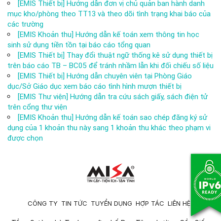
[EMIS Thiết bị] Hướng dẫn đơn vị chủ quản ban hành danh
mục kho/phòng theo TT13 và theo dõi tình trạng khai báo của
các trường
[EMIS Khoản thu] Hướng dẫn kế toán xem thông tin học
sinh sử dụng tiền tồn tại báo cáo tổng quan
[EMIS Thiết bị] Thay đổi thuật ngữ thống kê sử dụng thiết bị
trên báo cáo TB – BC05 để tránh nhầm lẫn khi đối chiếu số liệu
[EMIS Thiết bị] Hướng dẫn chuyên viên tại Phòng Giáo
dục/Sở Giáo dục xem báo cáo tình hình mượn thiết bị
[EMIS Thư viện] Hướng dẫn tra cứu sách giấy, sách điện tử
trên cổng thư viện
[EMIS Khoản thu] Hướng dẫn kế toán sao chép đăng ký sử
dụng của 1 khoản thu này sang 1 khoản thu khác theo phạm vi
được chọn
CÔNG TY
TIN TỨC
TUYỂN DỤNG
HỢP TÁC
LIÊN HỆ