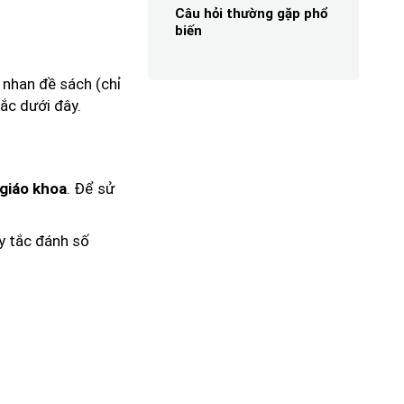
Câu hỏi thường gặp phổ
biến
 nhan đề sách (chỉ
tắc dưới đây.
. Để sử
giáo khoa
y tắc đánh số