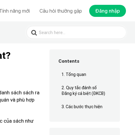
Tính năng mới
Câu hỏi thường gặp
Đăng nhập
Search
for:
ạt?
Contents
1. Tổng quan
2. Quy tắc đánh số
danh sách sách ra
Đăng ký cá biệt (ĐKCB)
 quán và phù hợp
3. Các bước thực hiện
ác của sách như