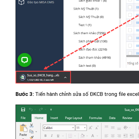
Tiến hành chỉnh sửa số ĐKCB trong file excel 
Bước 3: