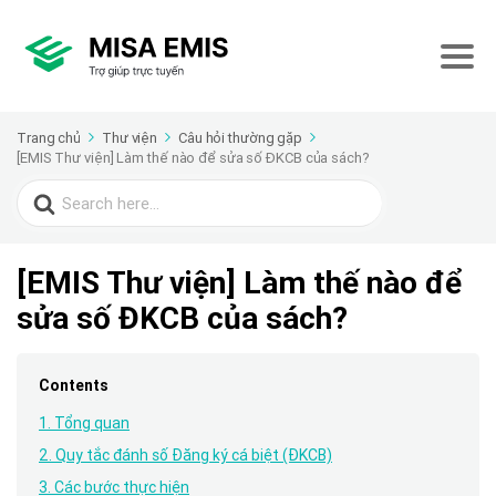
Trang chủ
Thư viện
Câu hỏi thường gặp
[EMIS Thư viện] Làm thế nào để sửa số ĐKCB của sách?
Search
for:
[EMIS Thư viện] Làm thế nào để
sửa số ĐKCB của sách?
Contents
1. Tổng quan
2. Quy tắc đánh số Đăng ký cá biệt (ĐKCB)
3. Các bước thực hiện