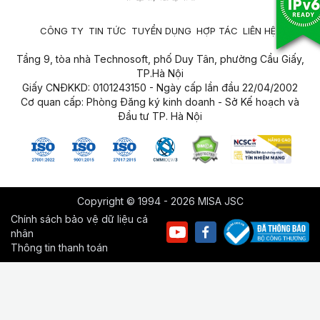
CÔNG TY
TIN TỨC
TUYỂN DỤNG
HỢP TÁC
LIÊN HỆ
Tầng 9, tòa nhà Technosoft, phố Duy Tân, phường Cầu Giấy,
TP.Hà Nội
Giấy CNĐKKD: 0101243150 - Ngày cấp lần đầu 22/04/2002
Cơ quan cấp: Phòng Đăng ký kinh doanh - Sở Kế hoạch và
Đầu tư TP. Hà Nội
Copyright © 1994 - 2026 MISA JSC
Chính sách bảo vệ dữ liệu cá
nhân
Thông tin thanh toán