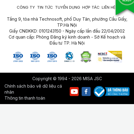
CÔNG TY
TIN TỨC
TUYỂN DỤNG
HỢP TÁC
LIÊN HỆ
Tầng 9, tòa nhà Technosoft, phố Duy Tân, phường Cầu Giấy,
TP.Hà Nội
Giấy CNĐKKD: 0101243150 - Ngày cấp lần đầu 22/04/2002
Cơ quan cấp: Phòng Đăng ký kinh doanh - Sở Kế hoạch và
Đầu tư TP. Hà Nội
Copyright © 1994 - 2026 MISA JSC
Chính sách bảo vệ dữ liệu cá
nhân
Thông tin thanh toán