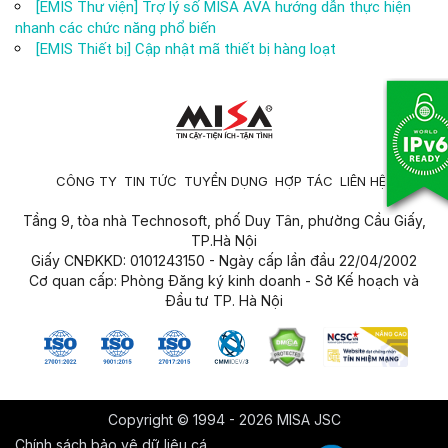
[EMIS Thư viện] Trợ lý số MISA AVA hướng dẫn thực hiện
nhanh các chức năng phổ biến
[EMIS Thiết bị] Cập nhật mã thiết bị hàng loạt
CÔNG TY
TIN TỨC
TUYỂN DỤNG
HỢP TÁC
LIÊN HỆ
Tầng 9, tòa nhà Technosoft, phố Duy Tân, phường Cầu Giấy,
TP.Hà Nội
Giấy CNĐKKD: 0101243150 - Ngày cấp lần đầu 22/04/2002
Cơ quan cấp: Phòng Đăng ký kinh doanh - Sở Kế hoạch và
Đầu tư TP. Hà Nội
Copyright © 1994 - 2026 MISA JSC
Chính sách bảo vệ dữ liệu cá