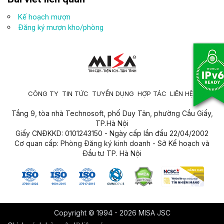
Vào
Kế hoạch mượn
Thiết bị (New)\Mượn trả\Mượn
Đăng ký mượn kho/phòng
kho/phòng
Nhấn
tìm kiếm nhanh phiếu mượn
Ghi mượn,
của giáo viên bằng cách nhập thông tin:
Giáo
mượn,
,
viên
Kho/phòng mượn
Thời gian
mượn.
CÔNG TY
TIN TỨC
TUYỂN DỤNG
HỢP TÁC
LIÊN HỆ
Tích chọn các phiếu mượn cần ghi mượn theo
kết quả tìm kiếm
Tầng 9, tòa nhà Technosoft, phố Duy Tân, phường Cầu Giấy,
TP.Hà Nội
Giấy CNĐKKD: 0101243150 - Ngày cấp lần đầu 22/04/2002
Cơ quan cấp: Phòng Đăng ký kinh doanh - Sở Kế hoạch và
Đầu tư TP. Hà Nội
Kho/phòng
Ngày
mượn
Tiết sử dụng
Môn học, Lớp,
Tiết (theo
PPCT) – Tên bài dạy, Môn học, Lớp dạy.
Copyright © 1994 - 2026 MISA JSC
Nhấn
chương trình sẽ tự động chuyển
Lưu,