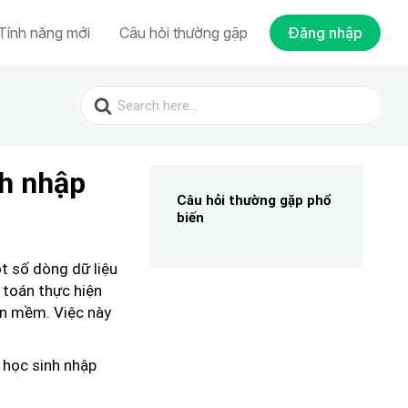
Tính năng mới
Câu hỏi thường gặp
Đăng nhập
Search
for:
h nhập
Câu hỏi thường gặp phổ
biến
t số dòng dữ liệu
 toán thực hiện
ần mềm. Việc này
 học sinh nhập