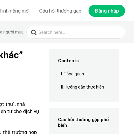
Tính năng mới
Câu hỏi thường gặp
Đăng nhập
Search
ho người mua
for:
 khác”
Contents
I. Tổng quan
II. Hướng dẫn thực hiện
t thu”, nhà
iện tử cho dịch vụ
Câu hỏi thường gặp phổ
biến
ụ thể trường hợp