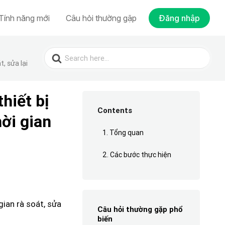
Tính năng mới
Câu hỏi thường gặp
Đăng nhập
Search
for:
t, sửa lại
hiết bị
Contents
hời gian
1. Tổng quan
2. Các bước thực hiện
gian rà soát, sửa
Câu hỏi thường gặp phổ
biến