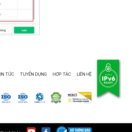
IN TỨC
TUYỂN DỤNG
HỢP TÁC
LIÊN HỆ