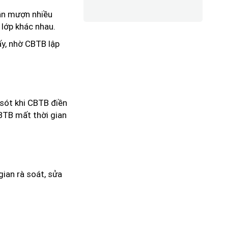
cần mượn nhiều
 lớp khác nhau.
y, nhờ CBTB lập
 sót khi CBTB điền
CBTB mất thời gian
gian rà soát, sửa