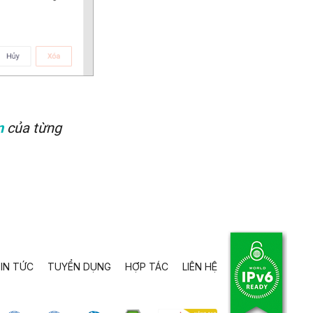
của từng
n
IN TỨC
TUYỂN DỤNG
HỢP TÁC
LIÊN HỆ