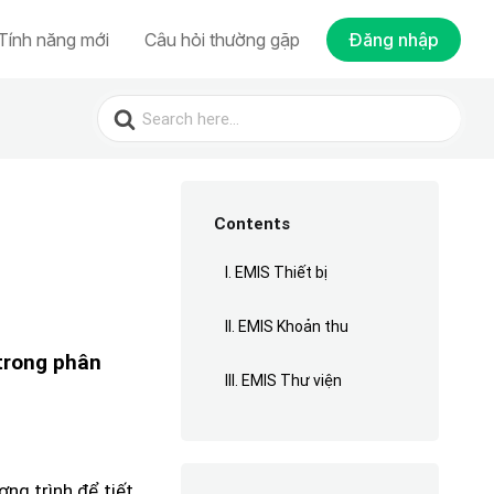
Tính năng mới
Câu hỏi thường gặp
Đăng nhập
Search
for:
Contents
I. EMIS Thiết bị
II. EMIS Khoản thu
 trong phân
III. EMIS Thư viện
ng trình để tiết