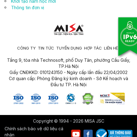
Khởi tạo năm học mới
Thông tin đơn vị
CÔNG TY
TIN TỨC
TUYỂN DỤNG
HỢP TÁC
LIÊN HỆ
Tầng 9, tòa nhà Technosoft, phố Duy Tân, phường Cầu Giấy,
TP.Hà Nội
Giấy CNĐKKD: 0101243150 - Ngày cấp lần đầu 22/04/2002
Cơ quan cấp: Phòng Đăng ký kinh doanh - Sở Kế hoạch và
Đầu tư TP. Hà Nội
Copyright © 1994 - 2026 MISA JSC
Chính sách bảo vệ dữ liệu cá
nhân