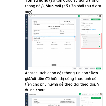
(số tồn được sử dụng trong
Tồn sử dụng
tháng này),
(số tiền phải thu ở đợt
Mua mới
này)
Anh/chị tích chọn cột thông tin con
*Đơn
để hiển thị công thức tinh số
giá/số tiền
tiền cho phụ huynh dễ theo dõi theo dõi. Ví
dụ như sau: