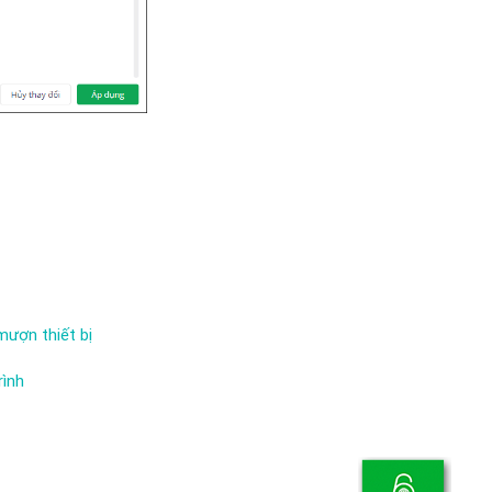
mượn thiết bị
rình