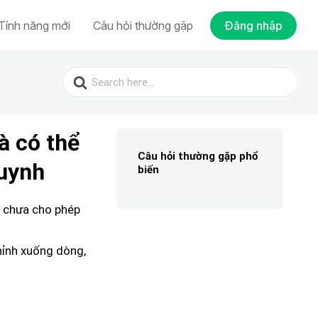
Tính năng mới
Câu hỏi thường gặp
Đăng nhập
Search
for:
à có thể
Câu hỏi thường gặp phổ
huynh
biến
n chưa cho phép
hỉnh xuống dòng,