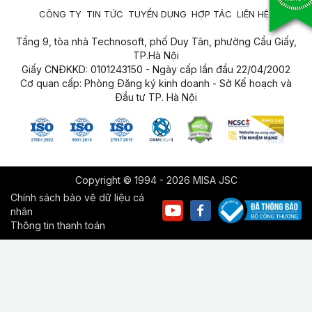
CÔNG TY
TIN TỨC
TUYỂN DỤNG
HỢP TÁC
LIÊN HỆ
Tầng 9, tòa nhà Technosoft, phố Duy Tân, phường Cầu Giấy,
TP.Hà Nội
Giấy CNĐKKD: 0101243150 - Ngày cấp lần đầu 22/04/2002
Cơ quan cấp: Phòng Đăng ký kinh doanh - Sở Kế hoạch và
Đầu tư TP. Hà Nội
Copyright © 1994 - 2026 MISA JSC
Chính sách bảo vệ dữ liệu cá
nhân
Thông tin thanh toán