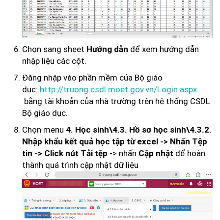
Chọn sang sheet
để xem hướng dẫn
Hướng dẫn
nhập liệu các cột.
Đăng nhập vào phần mềm của Bộ giáo
dục:
http://truong.csdl.moet.gov.vn/Login.aspx
bằng tài khoản của nhà trường trên hệ thống CSDL
Bộ giáo dục.
Chọn menu
4. Học sinh\4.3. Hồ sơ học sinh\4.3.2.
Nhập khẩu kết quả học tập từ excel
-> Nhấn
Tệp
-> nhấn
để hoàn
tin
-> Click nút
Tải tệp
Cập nhật
thành quá trình cập nhật dữ liệu